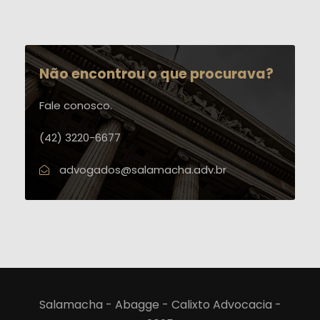
Não encontrou o que procurava?
Fale conosco.
(42) 3220-6677
advogados@salamacha.adv.br
Salamacha - Abagge - Calixto Advocacia -